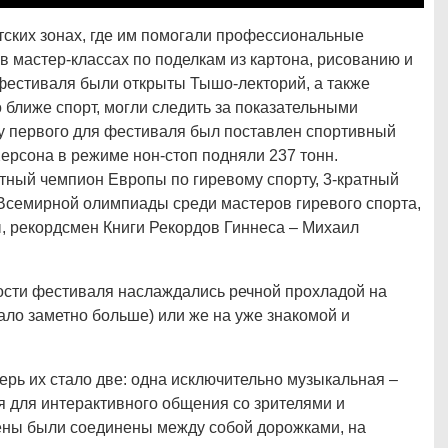
тских зонах, где им помогали профессиональные
в мастер-классах по поделкам из картона, рисованию и
 фестиваля были открыты Тышо-лекторий, а также
о ближе спорт, могли следить за показательными
у первого для фестиваля был поставлен спортивный
Херсона в режиме нон-стоп подняли 237 тонн.
тный чемпион Европы по гиревому спорту, 3-кратный
 Всемирной олимпиады среди мастеров гиревого спорта,
, рекордсмен Книги Рекордов Гиннеса – Михаил
гости фестиваля наслаждались речной прохладой на
тало заметно больше) или же на уже знакомой и
ерь их стало две: одна исключительно музыкальная –
я для интерактивного общения со зрителями и
ены были соединены между собой дорожками, на