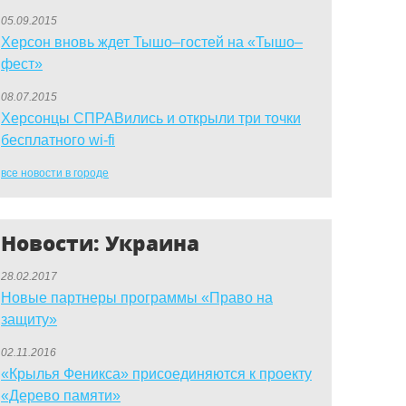
05.09.2015
Херсон вновь ждет Тышо–гостей на «Тышо–
фест»
08.07.2015
Херсонцы СПРАВились и открыли три точки
бесплатного wi-fi
все новости в городе
Новости: Украина
28.02.2017
Новые партнеры программы «Право на
защиту»
02.11.2016
«Крылья Феникса» присоединяются к проекту
«Дерево памяти»