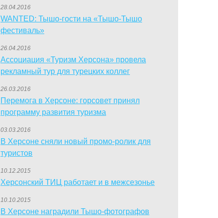
28.04.2016
WANTED: Тышо-гости на «Тышо-Тышо
фестиваль»
26.04.2016
Ассоциация «Туризм Херсона» провела
рекламный тур для турецких коллег
26.03.2016
Перемога в Херсоне: горсовет принял
программу развития туризма
03.03.2016
В Херсоне сняли новый промо-ролик для
туристов
10.12.2015
Херсонский ТИЦ работает и в межсезонье
10.10.2015
В Херсоне наградили Тышо-фотографов