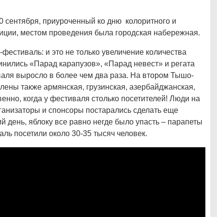
 сентября, приуроченный ко дню колоритного и
диции, местом проведения была городская набережная.
о-фестиваль: и это не только увеличение количества
инились «Парад карапузов», «Парад невест» и регата
валя выросло в более чем два раза. На втором Тышо-
лены также армянская, грузинская, азербайджанская,
венно, когда у фестиваля столько посетителей! Люди на
рганизаторы и спонсоры постарались сделать еще
й день, яблоку все равно негде было упасть – парапеты
ль посетили около 30-35 тысяч человек.