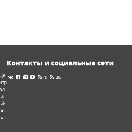
Контакты и социальные сети
Це
ru
ua
нтр
ал
ьн
ый
ап
па
,