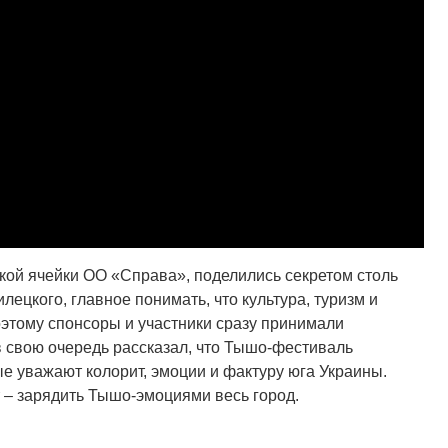
ой ячейки ОО «Справа», поделились секретом столь
ецкого, главное понимать, что культура, туризм и
этому спонсоры и участники сразу принимали
в свою очередь рассказал, что Тышо-фестиваль
ые уважают колорит, эмоции и фактуру юга Украины.
т – зарядить Тышо-эмоциями весь город.