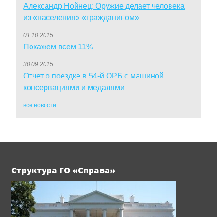
Александр Нойнец: Оружие делает человека
из «населения» «гражданином»
01.10.2015
Покажем всем 11%
30.09.2015
Отчет о поездке в 54-й ОРБ с машиной,
консервациями и медалями
все новости
Структура ГО «Справа»