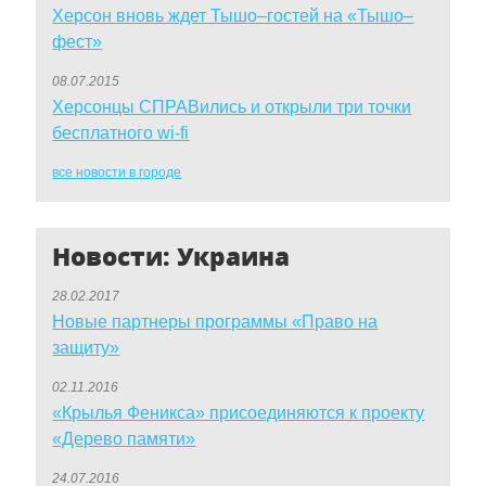
Херсон вновь ждет Тышо–гостей на «Тышо–
фест»
08.07.2015
Херсонцы СПРАВились и открыли три точки
бесплатного wi-fi
все новости в городе
Новости: Украина
28.02.2017
Новые партнеры программы «Право на
защиту»
02.11.2016
«Крылья Феникса» присоединяются к проекту
«Дерево памяти»
24.07.2016