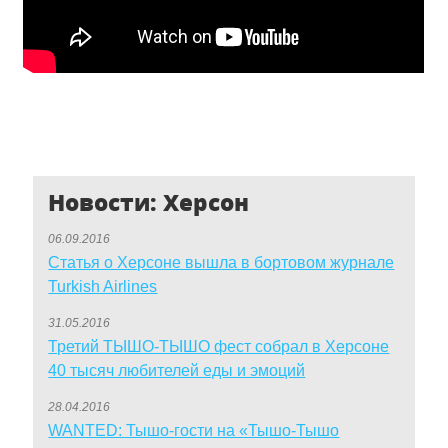
Новости: Херсон
06.09.2016
Статья о Херсоне вышла в бортовом журнале
Turkish Airlines
31.05.2016
Третий ТЫШО-ТЫШО фест собрал в Херсоне
40 тысяч любителей еды и эмоций
28.04.2016
WANTED: Тышо-гости на «Тышо-Тышо