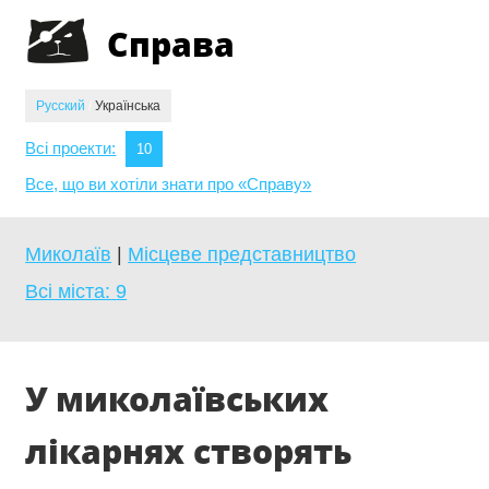
Jump to navigation
Справа
Русский
/
Українська
Всі проекти:
10
Все, що ви хотіли знати про «Справу»
Миколаїв
|
Місцеве представництво
Всі міста:
9
У миколаївських
лікарнях створять