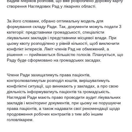
Вадим Меріков розповів, що вже розроблено дорожну карту
створення Наглядових Рад у лікарнях області.
За його словами, обрано оптимальну модель для
формування складу Ради. Так, документи можуть подати 3
категорії: представники громадськості, спеціалісти
лікувальних закладів і представники місцевої влади. При
цьому квоту розподілено у рівній кількості, щоб виключити
конфлікт інтересів. Ліміт членів Рад не обмежений, а
рішення — приймаються більшістю голосів. Планується, що
Раду буде сформовано на громадських засадах.
Члени Ради захищатимуть права пацієнтів,
контролюватимутьм розподіл коштів, вирішуватимуть
конфліктні ситуації, що виникають у закладах, а про свою
діяльність інформуватиуть пацієнтів та громадськість.
Наглядові Ради мають право проводити аудит лікувальних
закладів і моніторинг документів, при цьому не порушуючи
права пацієнтів, а також надавати свої рекомендації щодо
продовження робочих контрактів з тим або іншим
головлікарем.