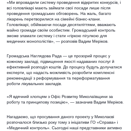
«Ми впровадили систему проведення відкритих конкурсів, і
всі головлікарі мають займати свої посади лише після
проведення громадських обговорень. На жаль, багато
лікарень перетворилися на сімейні бізнес-клани.
Головлікарі, обіймаючи посади десятиліттями, вважають
майно громади своїм особистим. Громадський контроль
зможе зламати систему і стати «гіркою пігулкою для
медичних монополістів», — розповів Вадим Меріков.
Громадська Наглядова Рада — це прозорий процес у
кожному закладі, підвищення якості надаваних послуг й
ефективний розподіл коштів. До процесу будуть долучатися
експерти, що надасть можливість розробити комплексні
рекомендації з реформування та переформатування
роботи лікувальних закладів.
«Я вдячний хлопцям з Офіс Розвитку Миколаївщини за
роботу та принципову позицію», — зазначив Вадим Меріков.
Нагадаємо, що просування даного проекту у Миколаєві
розпочалося близько року тому з ініціативи ГО
«Справа» і
«Медичний контроль». Сьогодні наші представники активно