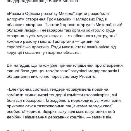
облдержадміністрації Вадим Меріков:
«Разом з Офісом розвитку Миколаївщини розробили
алгоритм створення Громадських Наглядових Рад в
обласних лікарнях. Пілотний проект стартує в Миколаївській
обласній лікарні, і незабаром такі органи контролю буде
створено в усіх медзакладах — як обласного центру, так і
кожного району і міста.
Такі органи — це звична
європейська практика. Ради мають стати вакцінацією від
корупції і свавілля у лікарнях області».
Він нагадав, що також уже прийнято рішення про створення
єдиної бази для централізованої закупівлі медпрепаратів і
обладнання виключно через систему Prozorro.
«Електронна система тендерних закупівель повинна
замінити «кишенькові тендерні комітети головлікарів», які
бояться прозорості. Їх жадібність переходить усі межі, вони
прикриваються тяжкохворими пацієнтами заради своєї
особистої користі. Відкриті закупівлі мають зупинити цей
дерібан і відмивання державних коштів», — заявив він.