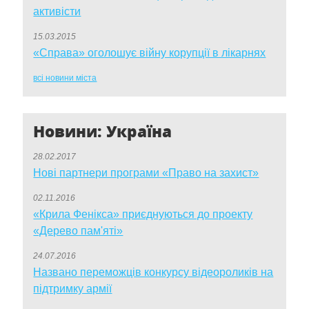
активісти
15.03.2015
«Справа» оголошує війну корупції в лікарнях
всі новини міста
Новини: Україна
28.02.2017
Нові партнери програми «Право на захист»
02.11.2016
«Крила Фенікса» приєднуються до проекту
«Дерево пам'яті»
24.07.2016
Названо переможців конкурсу відеороликів на
підтримку армії