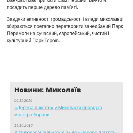
Банкової має приїхати Сам Перший. Він-то й
посадить перше дерево пам’яті.
Завдяки активності громадськості і влади миколаївці
збираються поетапно перетворити занедбаний Парк
Перемоги на сучасний, європейський, чистий і
культурний Парк Героїв.
Новини: Миколаїв
06.11.2016
«Дерева пам`яті» у Миколаєві провідав
міністр оборони
14.10.2016
У Миколаєві відбулася акція «Дерево пам'яті»