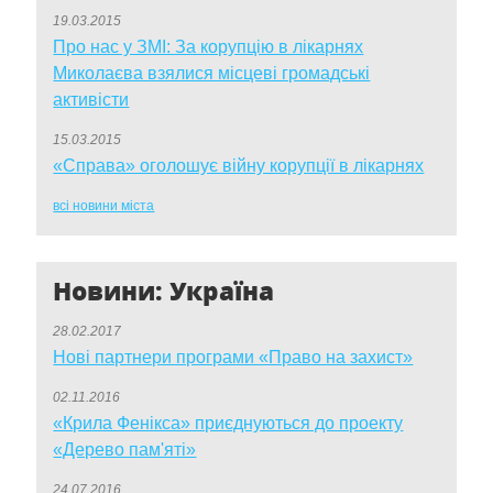
19.03.2015
Про нас у ЗМІ: За корупцію в лікарнях
Миколаєва взялися місцеві громадські
активісти
15.03.2015
«Справа» оголошує війну корупції в лікарнях
всі новини міста
Новини: Україна
28.02.2017
Нові партнери програми «Право на захист»
02.11.2016
«Крила Фенікса» приєднуються до проекту
«Дерево пам'яті»
24.07.2016