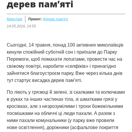
дерев пам’яті
Миколаїв
Проект:
Дерево пам’яті
14.05.2016, 14:55
Сьогодні, 14 травня, понад 100 активних миколаївців
кинули спокійний суботній сон і приїхали до Парку
Перемоги, щоб помахати лопатами, провести час на
свіжому повітрі, наробити «селфіків» і принагідно
зайнятися благоустроєм парку. Вже через кілька днів
тут стартує висадка дерев пам’яті.
По лікоть у грязюці й зелені, зі скалками та колючками
в руках та інших частинах тіла, зі шматками грязі у
кросівках, але з незрозумілими і трохи божевільними
посмішками на обличчі ці люди пахали. А разом з
ними пахали комунальники (у парку вже провели
нове освітлення), доріжники (асфальтове покриття