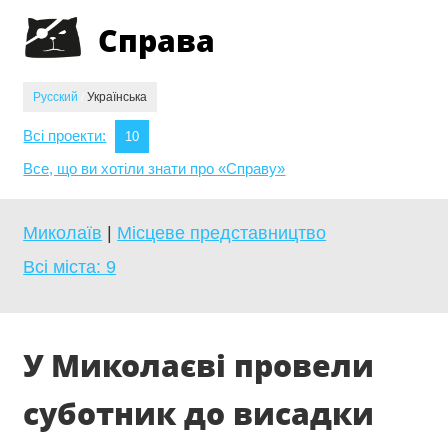
Jump to navigation
Справа
Русский
/
Українська
Всі проекти:
10
Все, що ви хотіли знати про «Справу»
Миколаїв
|
Місцеве представництво
Всі міста:
9
У Миколаєві провели
суботник до висадки