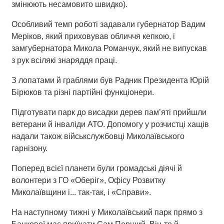
змінюють несамовито швидко).
Особливий темп роботі задавали губернатор Вадим
Меріков, який приховував обличчя кепкою, і
замгубернатора Микола Романчук, який не випускав
з рук всілякі знаряддя праці.
З лопатами й граблями був Радник Президента Юрій
Бірюков та різні партійні функціонери.
Підготувати парк до висадки дерев пам’яті прийшли
ветерани й інваліди АТО. Допомогу у розчистці хащів
надали також військслужбовці Миколаївського
гарнізону.
Поперед всієї планети були громадські діячі й
волонтери з ГО «Оберіг», Офісу Розвитку
Миколаївщини і... так-так, і «Справи».
На наступному тижні у Миколаївський парк прямо з