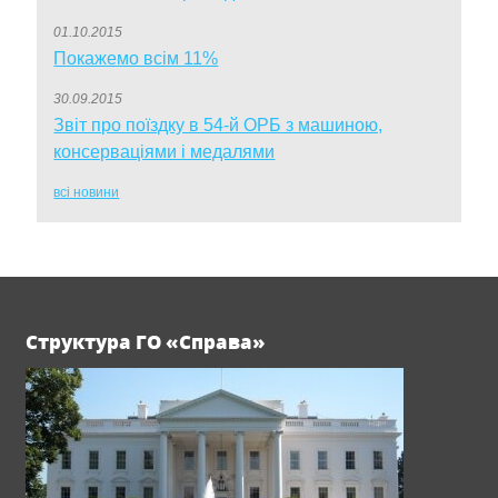
01.10.2015
Покажемо всім 11%
30.09.2015
Звіт про поїздку в 54-й ОРБ з машиною,
консерваціями і медалями
всі новини
Структура ГО «Справа»