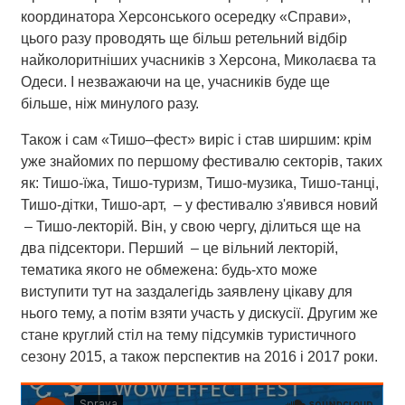
координатора Херсонського осередку «Справи»,
цього разу проводять ще більш ретельний відбір
найколоритніших учасників з Херсона, Миколаєва та
Одеси. І незважаючи на це, учасників буде ще
більше, ніж минулого разу.
Також і сам «Тишо–фест» виріс і став ширшим: крім
уже знайомих по першому фестивалю секторів, таких
як: Тишо-їжа, Тишо-туризм, Тишо-музика, Тишо-танці,
Тишо-дітки, Тишо-арт, – у фестивалю з'явився новий
– Тишо-лекторій. Він, у свою чергу, ділиться ще на
два підсектори. Перший – це вільний лекторій,
тематика якого не обмежена: будь-хто може
виступити тут на заздалегідь заявлену цікаву для
нього тему, а потім взяти участь у дискусії. Другим же
стане круглий стіл на тему підсумків туристичного
сезону 2015, а також перспектив на 2016 і 2017 роки.