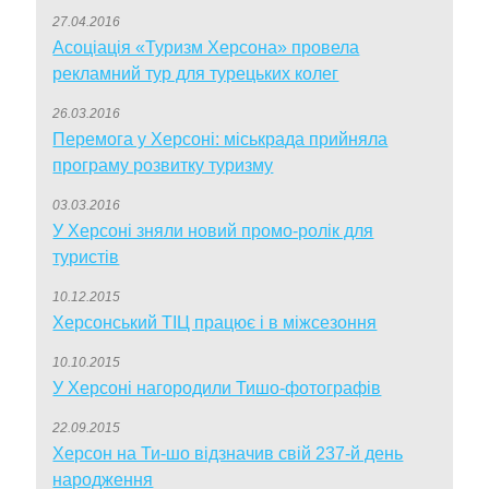
27.04.2016
Асоціація «Туризм Херсона» провела
рекламний тур для турецьких колег
26.03.2016
Перемога у Херсоні: міськрада прийняла
програму розвитку туризму
03.03.2016
У Херсоні зняли новий промо-ролік для
туристів
10.12.2015
Херсонський ТІЦ працює і в міжсезоння
10.10.2015
У Херсоні нагородили Тишо-фотографів
22.09.2015
Херсон на Ти-шо відзначив свій 237-й день
народження