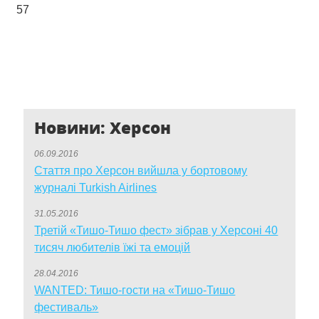
57
Fatal error:
Galleria had problems loading theme at
http://sprava.org.ua/sites/all/libraries/galleria/themes/azur/ga
Please check theme path or load manually.
Новини: Херсон
06.09.2016
Стаття про Херсон вийшла у бортовому
журналі Turkish Airlines
31.05.2016
Третій «Тишо-Тишо фест» зібрав у Херсоні 40
тисяч любителів їжі та емоцій
28.04.2016
WANTED: Тишо-гости на «Тишо-Тишо
фестиваль»