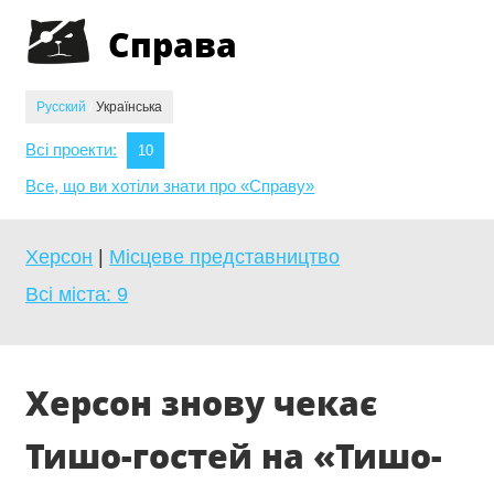
Jump to navigation
Справа
Русский
/
Українська
Всі проекти:
10
Все, що ви хотіли знати про «Справу»
Херсон
|
Місцеве представництво
Всі міста:
9
Херсон знову чекає
Тишо-гостей на «Тишо-