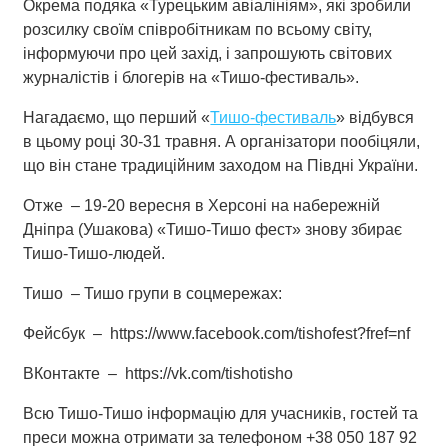
Окрема подяка «Турецьким авіалініям», які зробили
розсилку своїм співробітникам по всьому світу,
інформуючи про цей захід, і запрошують світових
журналістів і блогерів на «Тишо-фестиваль».
Нагадаємо, що перший «
Тишо-фестиваль
» відбувся
в цьому році 30-31 травня. А організатори пообіцяли,
що він стане традиційним заходом на Півдні України.
Отже – 19-20 вересня в Херсоні на набережній
Дніпра (Ушакова) «Тишо-Тишо фест» знову збирає
Тишо-Тишо-людей.
Тишо – Тишо групи в соцмережах:
Фейсбук – https://www.facebook.com/tishofest?fref=nf
ВКонтакте – https://vk.com/tishotisho
Всю Тишо-Тишо інформацію для учасників, гостей та
преси можна отримати за телефоном +38 050 187 92