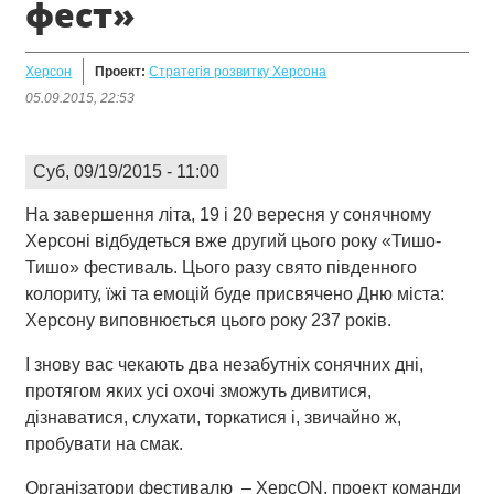
фест»
Херсон
Проект:
Стратегія розвитку Херсона
05.09.2015, 22:53
Суб, 09/19/2015 - 11:00
На завершення літа, 19 і 20 вересня у сонячному
Херсоні відбудеться вже другий цього року «Тишо-
Тишо» фестиваль. Цього разу свято південного
колориту, їжі та емоцій буде присвячено Дню міста:
Херсону виповнюється цього року 237 років.
І знову вас чекають два незабутніх сонячних дні,
протягом яких усі охочі зможуть дивитися,
дізнаватися, слухати, торкатися і, звичайно ж,
пробувати на смак.
Організатори фестивалю – ХерсON, проект команди