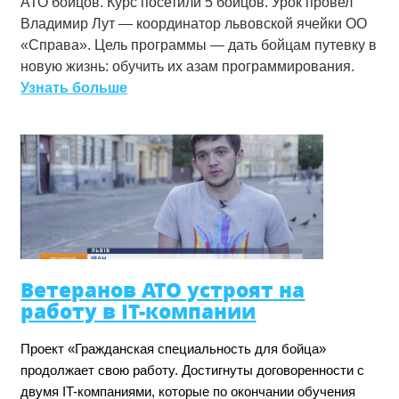
АТО бойцов. Курс посетили 5 бойцов. Урок провел
Владимир Лут — координатор львовской ячейки ОО
«Справа». Цель программы — дать бойцам путевку в
новую жизнь: обучить их азам программирования.
Узнать больше
о
С
о
с
т
о
я
л
с
я
Ветеранов АТО устроят на
п
работу в IT-компании
е
р
Проект «Гражданская специальность для бойца» 
в
продолжает свою работу. Достигнуты договоренности с 
ы
двумя IT-компаниями, которые по окончании обучения 