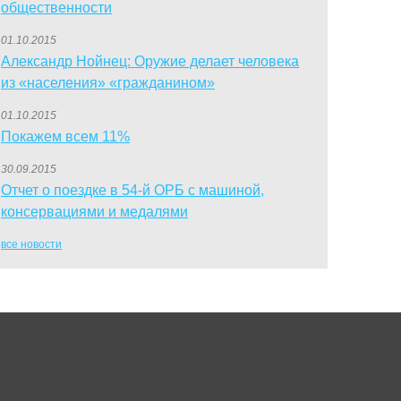
общественности
01.10.2015
Александр Нойнец: Оружие делает человека
из «населения» «гражданином»
01.10.2015
Покажем всем 11%
30.09.2015
Отчет о поездке в 54-й ОРБ с машиной,
консервациями и медалями
все новости