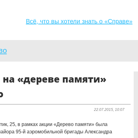
Jump to navigation
Всё, что вы хотели знать о «Справе»
во
 на «дереве памяти»
о
22.07.2015, 10:07
атик, 25, в рамках акции «Дерево памяти» была
майора 95-й аэромобильной бригады Александра