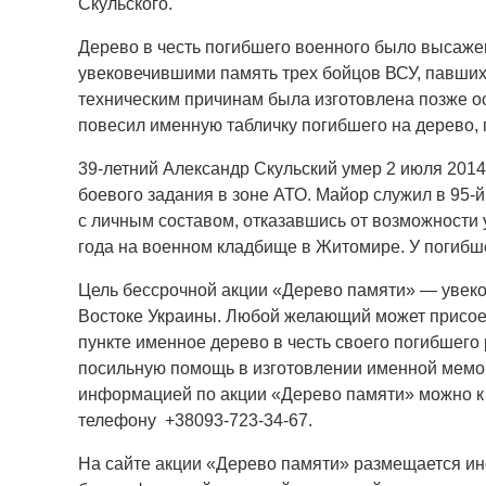
Скульского.
Дерево в честь погибшего военного было высажен
увековечившими память трех бойцов ВСУ, павших
техническим причинам была изготовлена позже ос
повесил именную табличку погибшего на дерево,
39-летний Александр Скульский умер 2 июля 2014
боевого задания в зоне АТО. Майор служил в 95-
с личным составом, отказавшись от возможности 
года на военном кладбище в Житомире. У погибше
Цель бессрочной акции «Дерево памяти» — увеко
Востоке Украины. Любой желающий может присоед
пункте именное дерево в честь своего погибшего
посильную помощь в изготовлении именной мемо
информацией по акции «Дерево памяти» можно к 
телефону +38093-723-34-67.
На сайте акции «Дерево памяти» размещается ин