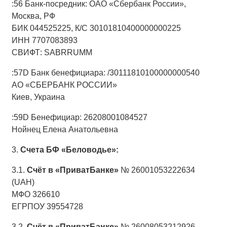
:56 Банк-посредник: ОАО «Сбербанк России»,
Москва, РФ
БИК 044525225, К/С 30101810400000000225
ИНН 7707083893
СВИФТ: SABRRUMM
:57D Банк бенефициара: /30111810100000000540
АО «СБЕРБАНК РОССИИ»
Киев, Украина
:59D Бенефициар: 26208001084527
Нойнец Елена Анатольевна
3.
Счета БФ «Беловодье»:
3.1.
Счёт в «ПриватБанке»
№ 26001053222634
(UAH)
МФО 326610
ЕГРПОУ 39554728
3.2.
Счёт в «ПриватБанке»
№ 26008053212926