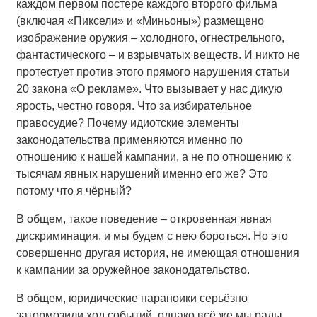
каждом первом постере каждого второго фильма
(включая «Пиксели» и «Миньоны») размещено
изображение оружия – холодного, огнестрельного,
фантастического – и взрывчатых веществ. И никто не
протестует против этого прямого нарушения статьи
20 закона «О рекламе». Что вызывает у нас дикую
ярость, честно говоря. Что за избирательное
правосудие? Почему идиотские элементы
законодательства применяются именно по
отношению к нашей кампании, а не по отношению к
тысячам явных нарушений именно его же? Это
потому что я чёрный?
В общем, такое поведение – откровенная явная
дискриминация, и мы будем с нею бороться. Но это
совершенно другая история, не имеющая отношения
к кампании за оружейное законодательство.
В общем, юридические параноики серьёзно
затормозили ход событий, однако всё же мы рады