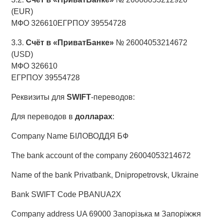
(EUR)
МФО 326610ЕГРПОУ 39554728
3.3.
Счёт в «ПриватБанке»
№ 26004053214672
(USD)
МФО 326610
ЕГРПОУ 39554728
Реквизиты для
SWIFT
-переводов:
Для переводов в
долларах
:
Company Name БIЛОВОДДЯ БФ
The bank account of the company 26004053214672
Name of the bank Privatbank, Dnipropetrovsk, Ukraine
Bank SWIFT Code PBANUA2X
Company address UA 69000 Запорiзька м Запорiжжя