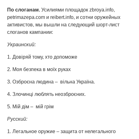
По слоганам.
Усилиями площадок zbroya.info,
petrimazepa.com и reibert.info, и сотни оружейных
активистов, мы вышли на следующий шорт-лист
слоганов кампании:
Украинский:
1. Довіряй тому, хто допоможе
2. Моя безпека в моїх руках
3. Озброєна людина – вільна Україна.
4. Злочинці люблять неозброєних.
5. Мій дім – мій грім
Русский:
1. Легальное оружие – защита от нелегального