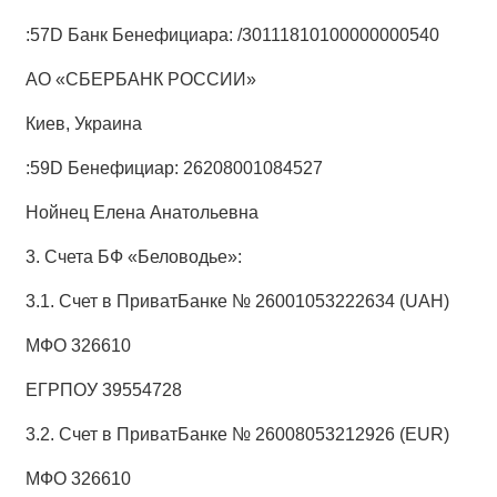
:57D Банк Бенефициара: /30111810100000000540
АО «СБЕРБАНК РОССИИ»
Киев, Украина
:59D Бенефициар: 26208001084527
Нойнец Елена Анатольевна
3. Счета БФ «Беловодье»:
3.1. Счет в ПриватБанке № 26001053222634 (UAH)
МФО 326610
ЕГРПОУ 39554728
3.2. Счет в ПриватБанке № 26008053212926 (EUR)
МФО 326610