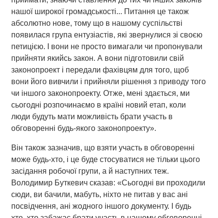
нашої широкої громадськості...
Питання це також
абсолютно нове, тому що в нашому суспільстві
появилася група ентузіастів, які звернулися зі своєю
петицією. І вони не просто вимагали чи пропонували
прийняти якийсь закон. А вони підготовили свій
законопроект і передали фахівцям для того, щоб
вони його вивчили і прийняли рішення з приводу того
чи іншого законопроекту. Отже, мені здається, ми
сьогодні розпочинаємо в країні новий етап, коли
люди будуть мати можливість брати участь в
обговоренні будь-якого законопроекту
».
Він також зазначив, що взяти участь в обговоренні
може будь-хто, і це буде стосуватися не тільки цього
засідання робочої групи, а й наступних теж.
Володимир Буткевич сказав: «
Сьогодні ви проходили
сюди, ви бачили, мабуть, ніхто не питав у вас ані
посвідчення, ані жодного іншого документу. І будь
хто, хто забажає брати участь в нашому обговоренні,