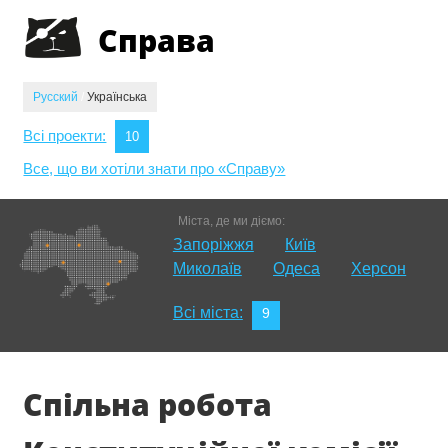
Jump to navigation
Справа
Русский
/
Українська
Всі проекти:
10
Все, що ви хотіли знати про «Справу»
Міста, де ми діємо:
Запоріжжя
Київ
Миколаїв
Одеса
Херсон
Всі міста:
9
Спільна робота