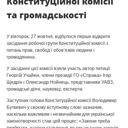
Конституційної комісії
та громадськості
У вівторок, 27 жовтня, відбулося перше відкрите
засідання робочої групи Конституційної комісії з
питань прав, свобод і обов'язків людини і
громадянина.
У засіданні цієї комісії взяли участь автор петиції
Георгій Учайкін, члени президії ГО «Справа» Ігор
Щедрін і Олександр Нойнець, представники УАВЗ,
громадські діячі, науковці, експерти.
Заступник голови Конституційної комісії Володимир
Буткевич у своєму вступному слові зазначив,
наскільки важливим і незвичайним для української
законотворчості став цей процес: «Закони треба
приймати, знаючи ставлення до тих чи інших законів