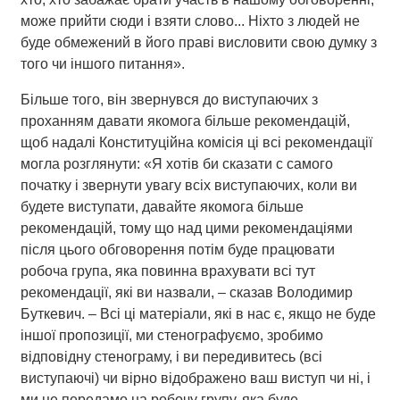
може прийти сюди і взяти слово
... Ніхто з людей не
буде обмежений в його праві висловити свою думку з
того чи іншого питання».
Більше того, він звернувся до виступаючих з
проханням давати якомога більше рекомендацій,
щоб надалі Конституційна комісія ці всі рекомендації
могла розглянути: «Я хотів би сказати с самого
початку і звернути увагу всіх виступаючих, коли ви
будете виступати, давайте якомога більше
рекомендацій, тому що над цими рекомендаціями
після цього обговорення потім буде працювати
робоча група, яка повинна врахувати всі тут
рекомендації, які ви назвали, – сказав Володимир
Буткевич. – Всі ці матеріали, які в нас є, якщо не буде
іншої пропозиції, ми стенографуємо, зробимо
відповідну стенограму, і ви передивитесь (всі
виступаючі) чи вірно відображено ваш виступ чи ні, і
ми це передамо на робочу групу, яка буде