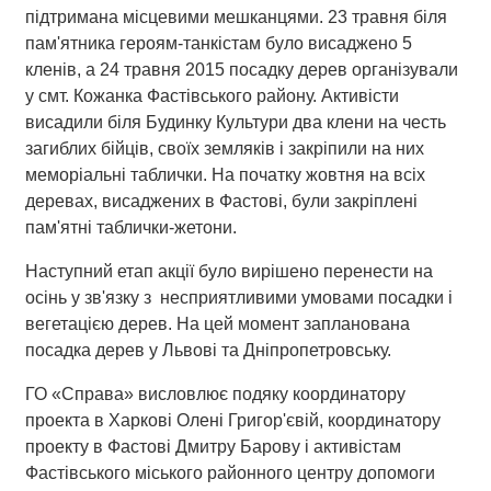
підтримана місцевими мешканцями. 23 травня біля
пам'ятника героям-танкістам було висаджено 5
кленів, а 24 травня 2015 посадку дерев організували
у смт. Кожанка Фастівського району. Активісти
висадили біля Будинку Культури два клени на честь
загиблих бійців, своїх земляків і закріпили на них
меморіальні таблички. На початку жовтня на всіх
деревах, висаджених в Фастові, були закріплені
пам'ятні таблички-жетони.
Наступний етап акції було вирішено перенести на
осінь у зв'язку з несприятливими умовами посадки і
вегетацією дерев. На цей момент запланована
посадка дерев у Львові та Дніпропетровську.
ГО «Справа» висловлює подяку координатору
проекта в Харкові Олені Григор'євій, координатору
проекту в Фастові Дмитру Барову і активістам
Фастівського міського районного центру допомоги