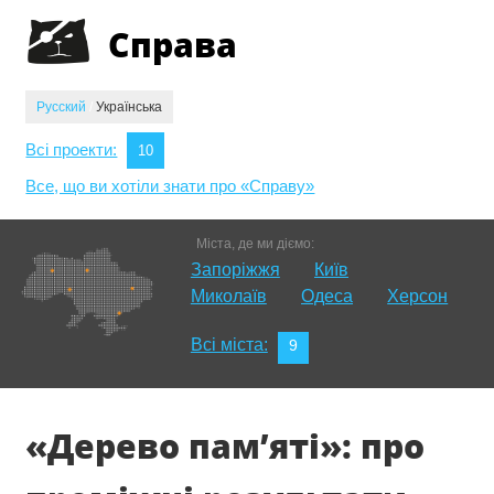
Jump to navigation
Справа
Русский
/
Українська
Всі проекти:
10
Все, що ви хотіли знати про «Справу»
Міста, де ми діємо:
Запоріжжя
Київ
Миколаїв
Одеса
Херсон
Всі міста:
9
«Дерево пам’яті»: про