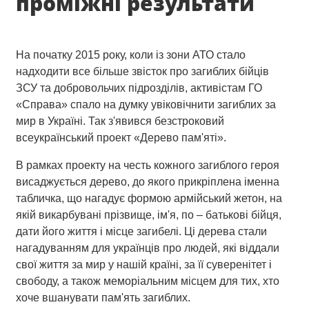
проміжні результати
На початку 2015 року, коли із зони АТО стало
надходити все більше звісток про загиблих бійців
ЗСУ та добровольчих підрозділів, активістам ГО
«Справа» спало на думку увіковічнити загиблих за
мир в Україні. Так з'явився безстроковий
всеукраїнський проект «Дерево пам'яті».
В рамках проекту на честь кожного загиблого героя
висаджується дерево, до якого прикріплена іменна
табличка, що нагадує формою армійський жетон, на
якій викарбувані прізвище, ім'я, по – батькові бійця,
дати його життя і місце загибелі. Ці дерева стали
нагадуванням для українців про людей, які віддали
свої життя за мир у нашій країні, за її суверенітет і
свободу, а також меморіальним місцем для тих, хто
хоче вшанувати пам'ять загиблих.