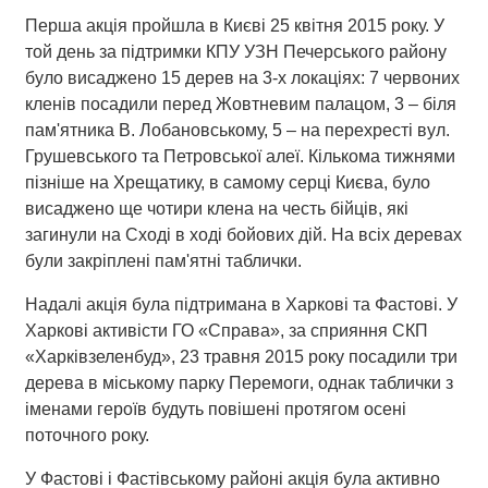
Перша акція пройшла в Києві 25 квітня 2015 року. У
той день за підтримки КПУ УЗН Печерського району
було висаджено 15 дерев на 3-х локаціях: 7 червоних
кленів посадили перед Жовтневим палацом, 3 – біля
пам'ятника В. Лобановському, 5 – на перехресті вул.
Грушевського та Петровської алеї. Кількома тижнями
пізніше на Хрещатику, в самому серці Києва, було
висаджено ще чотири клена на честь бійців, які
загинули на Сході в ході бойових дій. На всіх деревах
були закріплені пам'ятні таблички.
Надалі акція була підтримана в Харкові та Фастові. У
Харкові активісти ГО «Справа», за сприяння СКП
«Харківзеленбуд», 23 травня 2015 року посадили три
дерева в міському парку Перемоги, однак таблички з
іменами героїв будуть повішені протягом осені
поточного року.
У Фастові і Фастівському районі акція була активно